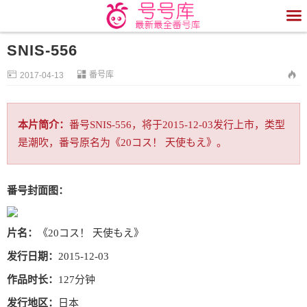

SNIS-556


番号库

2017-04-13
本片简介：
番号SNIS-556，将于2015-12-03发行上市，类型
是潮吹，番号原名为《20コス！ 天使もえ》。
番号封面图：
片名：
《20コス！ 天使もえ》
发行日期：
2015-12-03
作品时长：
127分钟
发行地区：
日本