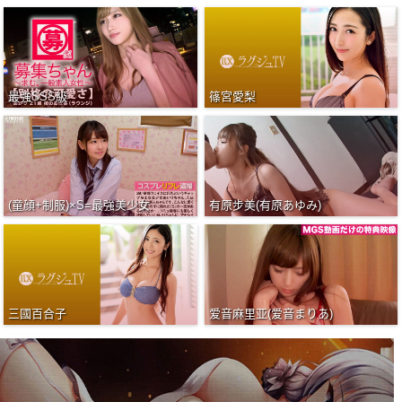
最強SSS級
篠宮愛梨
(童顔+制服)×S=最強美少女
有原步美(有原あゆみ)
三國百合子
爱音麻里亚(爱音まりあ)